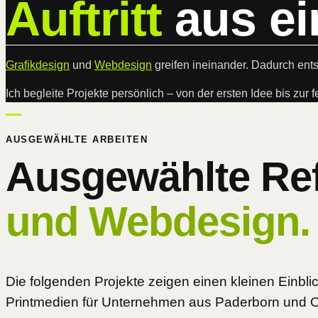
Auftritt
aus ei
Grafikdesign
und
Webdesign
greifen ineinander. Dadurch ent
Ich begleite Projekte persönlich – von der ersten Idee bis zur f
AUSGEWÄHLTE ARBEITEN
Ausgewählte Re
und Webdesign.
Die folgenden Projekte zeigen einen kleinen Einblic
Printmedien für Unternehmen aus Paderborn und O