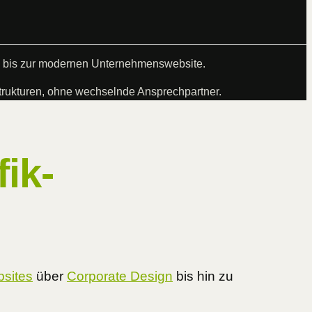
en bis zur modernen Unternehmenswebsite.
rukturen, ohne wechselnde Ansprechpartner.
ik-
sites
über
Corporate Design
bis hin zu