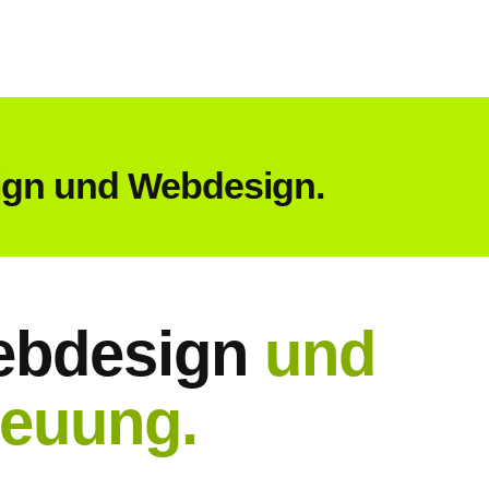
sign und Webdesign.
Webdesign
und
reuung.