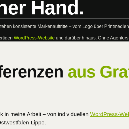
ner Hand.
stehen konsistente Markenauftritte – vom Logo über Printmedi
ertigen
WordPress-Website
und darüber hinaus. Ohne Agenturst
ferenzen
aus Graf
k in meine Arbeit – von individuellen
WordPress-Web
stwestfalen-Lippe.