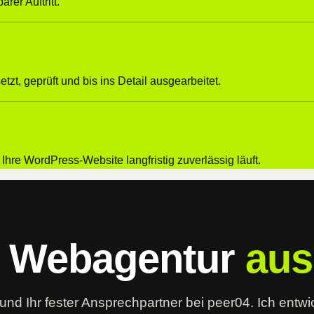
rer Auftritt.
t, geprüft und bis ins Detail ausgearbeitet.
Ihre WordPress-Website langfristig zuverlässig läuft.
d Webagentur
aus
nd Ihr fester Ansprechpartner bei peer04. Ich entwic