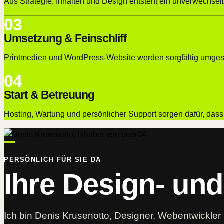
Aus Strategie, Inhalten und Design entsteht ein unverwechselba
03
Umsetzung & Feinschliff
Printmedien und WordPress-Website werden sorgfältig umgesetz
04
Start & Betreuung
Hosting, Wartung und persönlicher Support sorgen dafür, dass 
PERSÖNLICH FÜR SIE DA
Ihre Design- un
Ich bin Denis Krusenotto, Designer, Webentwickler u